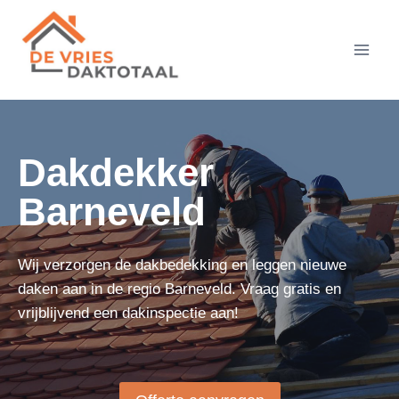
Doorgaan
naar
inhoud
Dakdekker
Barneveld
Wij verzorgen de dakbedekking en leggen nieuwe
daken aan in de regio Barneveld. Vraag gratis en
vrijblijvend een dakinspectie aan!