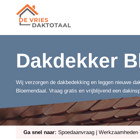
Doorgaan
naar
inhoud
Dakdekker B
Wij verzorgen de dakbedekking en leggen nieuwe dak
Bloemendaal. Vraag gratis en vrijblijvend een dakins
Ga snel naar:
Spoedaanvraag
|
Werkzaamheden