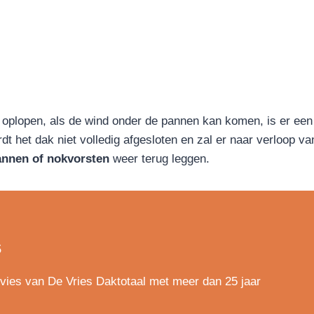
oplopen, als de wind onder de pannen kan komen, is er een
 het dak niet volledig afgesloten en zal er naar verloop van 
nnen of nokvorsten
weer terug leggen.
s
advies van De Vries Daktotaal met meer dan 25 jaar