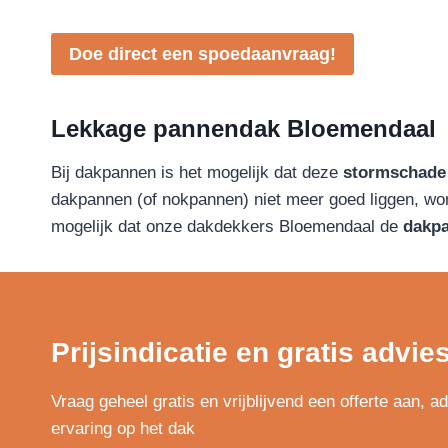
Doe direct een spoedaanvraag!
Lekkage pannendak Bloemendaal
Bij dakpannen is het mogelijk dat deze
stormschade
dakpannen (of nokpannen) niet meer goed liggen, wordt
mogelijk dat onze dakdekkers Bloemendaal de
dakpa
Prijsindicatie en gratis advie
Vraag geheel gratis en vrijblijvend een offerte aan, 
ervaring op het dak