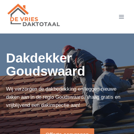
Doorgaan
naar
inhoud
Dakdekker
Goudswaard
Wij verzorgen de dakbedekking en leggen nieuwe
daken aan in de regio Goudswaard. Vraag gratis en
vrijblijvend een dakinspectie aan!