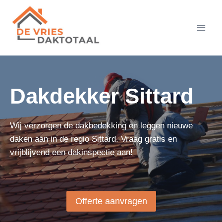
Doorgaan
naar
inhoud
Dakdekker Sittard
Wij verzorgen de dakbedekking en leggen nieuwe
daken aan in de regio Sittard. Vraag gratis en
vrijblijvend een dakinspectie aan!
Offerte aanvragen