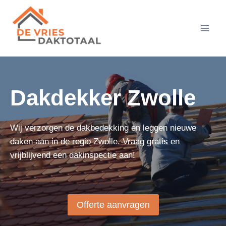
Doorgaan
naar
inhoud
Dakdekker Zwolle
Wij verzorgen de dakbedekking en leggen nieuwe
daken aan in de regio Zwolle. Vraag gratis en
vrijblijvend een dakinspectie aan!
Offerte aanvragen